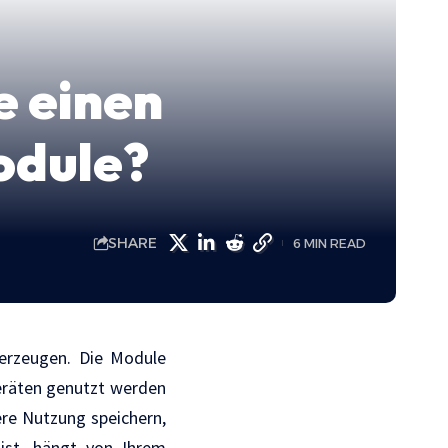
e einen
odule?
SHARE
6 MIN READ
 erzeugen. Die Module
Geräten genutzt werden
ere Nutzung speichern,
 ist, hängt von Ihrem