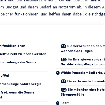
em Budget und Ihrem Bedarf an Notstrom ab. In diesem Art
eicher funktionieren, und helfen Ihnen dabei, die richtig
n funktionieren
Sie verbrauchen den 
während des Tages
ließt direkt zu Ihren Geräten
Ihr Energieversorger b
nur, solange die Sonne
Net-Metering-Regelung a
Wähle Paneele + Batterie,
zufügt
Du verbrauchst abend
erschüssige Solarenergie
Sie möchten eine Not
 frei, wenn die Sonne
Stromausfälle
st
Fazit