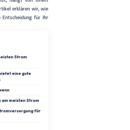
ikel erklären wir, wie
e Entscheidung für Ihr
meisten Strom
ietet eine gute
n
 wenn
s am meisten Strom
stromversorgung für