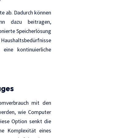
äte ab. Dadurch können
nn dazu beitragen,
onierte Speicherlösung
e Haushaltsbedürfnisse
eine kontinuierliche
ages
romverbrauch mit den
 werden, wie Computer
iese Option senkt die
che Komplexität eines