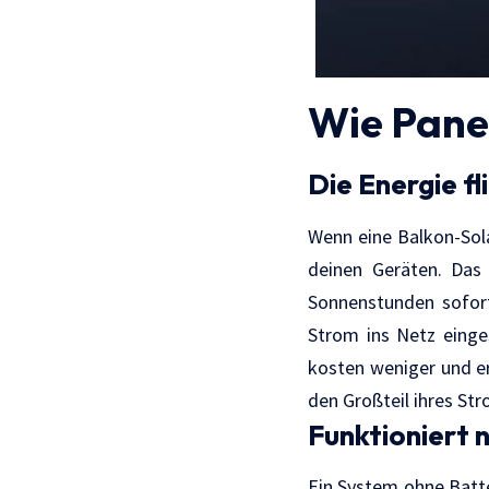
Wie Panee
Die Energie fl
Wenn eine Balkon-Sola
deinen Geräten. Das
Sonnenstunden sofort
Strom ins Netz einges
kosten weniger und er
den Großteil ihres St
Funktioniert n
Ein System ohne Batte