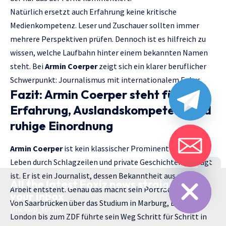
Natürlich ersetzt auch Erfahrung keine kritische
Medienkompetenz. Leser und Zuschauer sollten immer
mehrere Perspektiven prüfen. Dennoch ist es hilfreich zu
wissen, welche Laufbahn hinter einem bekannten Namen
steht. Bei
Armin Coerper
zeigt sich ein klarer beruflicher
Schwerpunkt: Journalismus mit internationalem Fokus.
Fazit: Armin Coerper steht für
Erfahrung, Auslandskompetenz und
ruhige Einordnung
Armin Coerper
ist kein klassischer Prominenter, dessen
Leben durch Schlagzeilen und private Geschichten geprägt
chaty
Hide
ist. Er ist ein Journalist, dessen Bekanntheit aus seiner
All the latest Foxiz news straight to
Arbeit entsteht. Genau das macht sein Porträt spannend.
your inbox
Von Saarbrücken über das Studium in Marburg, Berlin und
[mc4wp_form]
London bis zum ZDF führte sein Weg Schritt für Schritt in