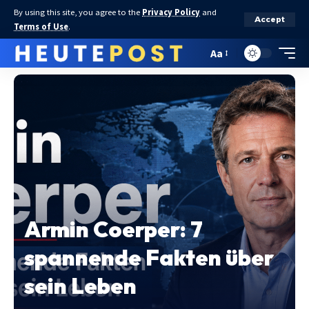
By using this site, you agree to the
Privacy Policy
and
Accept
Terms of Use
.
Aa
Armin Coerper: 7
spannende Fakten über
sein Leben