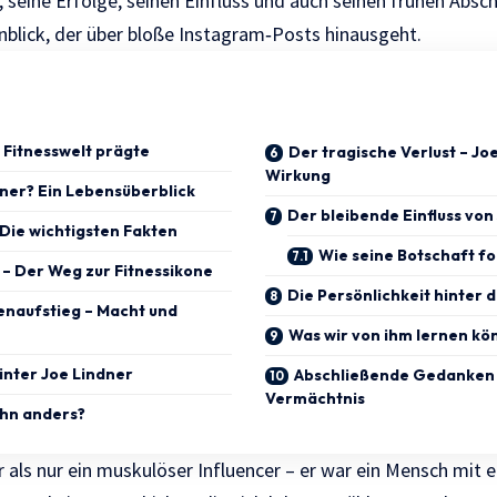
, seine Erfolge, seinen Einfluss und auch seinen frühen Abs
blick, der über bloße Instagram‑Posts hinausgeht.
 Fitnesswelt prägte
Der tragische Verlust – Jo
Wirkung
ner? Ein Lebensüberblick
Der bleibende Einfluss von
 Die wichtigsten Fakten
Wie seine Botschaft fo
 – Der Weg zur Fitnessikone
Die Persönlichkeit hinter 
enaufstieg – Macht und
Was wir von ihm lernen kö
inter Joe Lindner
Abschließende Gedanken 
Vermächtnis
hn anders?
als nur ein muskulöser Influencer – er war ein Mensch mit e