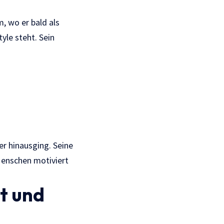
, wo er bald als
yle steht. Sein
er hinausging. Seine
 Menschen motiviert
t und