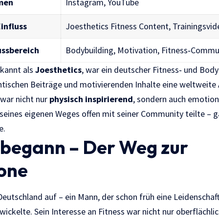
men
Instagram, YouTube
influss
Joesthetics Fitness Content, Trainingsvide
ussbereich
Bodybuilding, Motivation, Fitness‑Commu
ekannt als
Joesthetics
, war ein deutscher Fitness‑ und Body
ntischen Beiträge und motivierenden Inhalte eine weltweite
 war nicht nur
physisch inspirierend
, sondern auch emotiona
seines eigenen Weges offen mit seiner Community teilte – 
e.
 begann – Der Weg zur
kone
Deutschland auf – ein Mann, der schon früh eine Leidenscha
wickelte. Sein Interesse an Fitness war nicht nur oberflächli