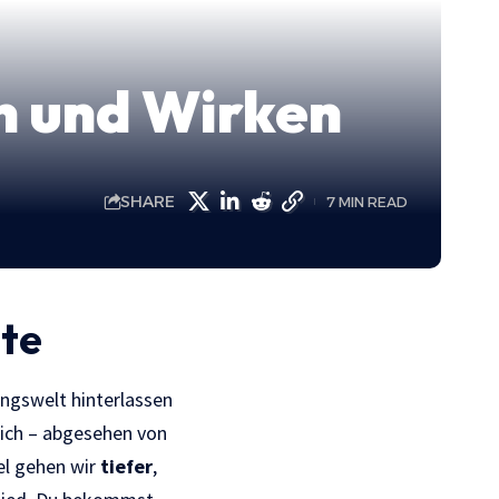
en und Wirken
SHARE
7 MIN READ
gte
ingswelt hinterlassen
lich – abgesehen von
el gehen wir
tiefer
,