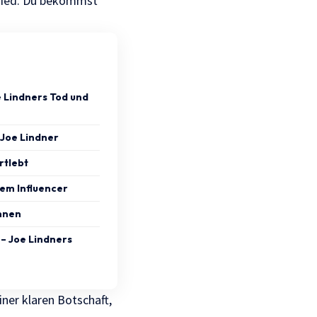
chied. Du bekommst
e Lindners Tod und
 Joe Lindner
rtlebt
dem Influencer
nnen
– Joe Lindners
iner klaren Botschaft,