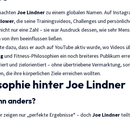
 machten
Joe Lindner
zu einem globalen Namen. Auf Instagra
llower
, die seine Trainingsvideos, Challenges und persönliche
nicht nur eine Zahl – sie war Ausdruck dessen, wie sehr Men
 von ihm beeinflussen ließen.
rte dazu, dass er auch auf YouTube aktiv wurde, wo Videos ü
ng
und Fitness‑Philosophien ein noch breiteres Publikum erre
uriert und zielorientiert – ohne übertriebene Vermarktung, s
 die ihre körperlichen Ziele erreichen wollten.
sophie hinter Joe Lindner
hn anders?
cer zeigen nur „perfekte Ergebnisse“ – doch
Joe Lindner
teil