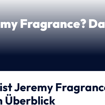
remy Fragrance? Da
 ist Jeremy Fragran
m Überblick