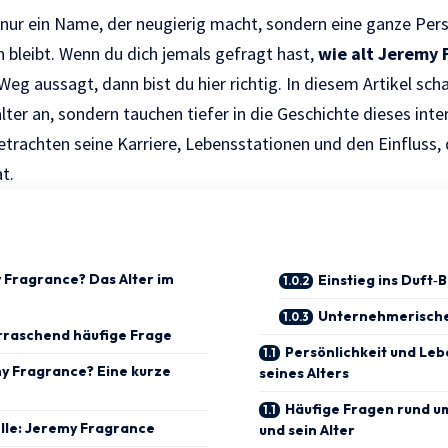
 nur ein Name, der neugierig macht, sondern eine ganze Pers
 bleibt. Wenn du dich jemals gefragt hast,
wie alt
Jeremy 
 Weg aussagt, dann bist du hier richtig. In diesem Artikel sch
lter an, sondern tauchen tiefer in die Geschichte dieses inte
betrachten seine Karriere, Lebensstationen und den Einfluss, 
t.
y Fragrance? Das Alter im
Einstieg ins Duft‑
Unternehmerische
rraschend häufige Frage
Persönlichkeit und Leb
my Fragrance? Eine kurze
seines Alters
Häufige Fragen rund u
lle: Jeremy Fragrance
und sein Alter