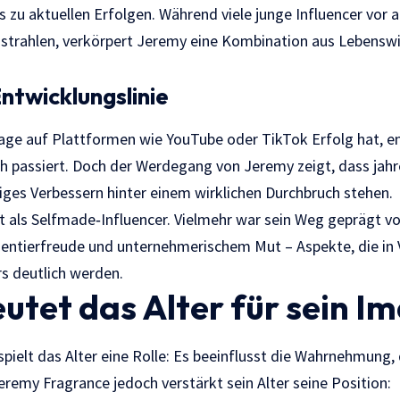
 zu aktuellen Erfolgen. Während viele junge Influencer vor 
strahlen, verkörpert Jeremy eine Kombination aus Lebensw
ntwicklungslinie
e auf Plattformen wie YouTube oder TikTok Erfolg hat, en
ich passiert. Doch der Werdegang von Jeremy zeigt, dass jah
iges Verbessern hinter einem wirklichen Durchbruch stehen.
ekt als Selfmade‑Influencer. Vielmehr war sein Weg geprägt v
entierfreude und unternehmerischem Mut – Aspekte, die in 
s deutlich werden.
tet das Alter für sein I
 spielt das Alter eine Rolle: Es beeinflusst die Wahrnehmung
Jeremy Fragrance jedoch verstärkt sein Alter seine Position: