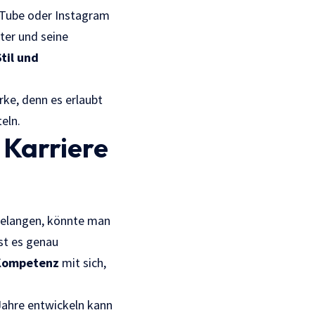
uTube oder Instagram
ter und seine
Stil und
rke, denn es erlaubt
eln.
e Karriere
 gelangen, könnte man
ist es genau
 Kompetenz
mit sich,
 Jahre entwickeln kann