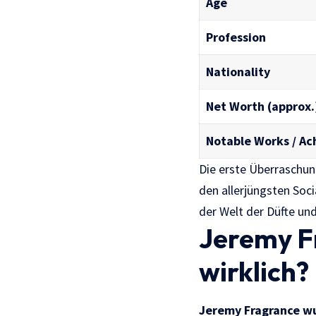
Age
Profession
Nationality
Net Worth (approx.
Notable Works / A
Die erste Überraschung
den allerjüngsten Soc
der Welt der Düfte und
Jeremy Fr
wirklich?
Jeremy Fragrance
wu