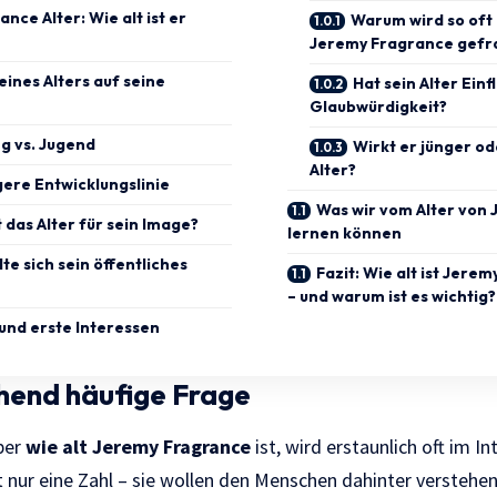
nce Alter: Wie alt ist er
Warum wird so oft
Jeremy Fragrance gefr
eines Alters auf seine
Hat sein Alter Einf
Glaubwürdigkeit?
g vs. Jugend
Wirkt er jünger ode
Alter?
gere Entwicklungslinie
Was wir vom Alter von
das Alter für sein Image?
lernen können
te sich sein öffentliches
Fazit: Wie alt ist Jere
– und warum ist es wichtig?
 und erste Interessen
hend häufige Frage
aber
wie alt Jeremy Fragrance
ist, wird erstaunlich oft im I
 nur eine Zahl – sie wollen den Menschen dahinter verstehen: