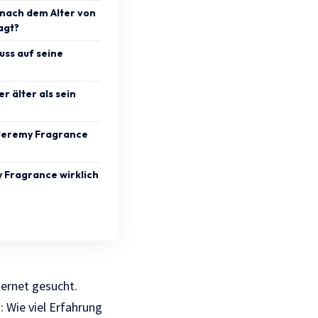
 nach dem Alter von
agt?
luss auf seine
r älter als sein
 Jeremy Fragrance
my Fragrance wirklich
nternet gesucht.
 Wie viel Erfahrung