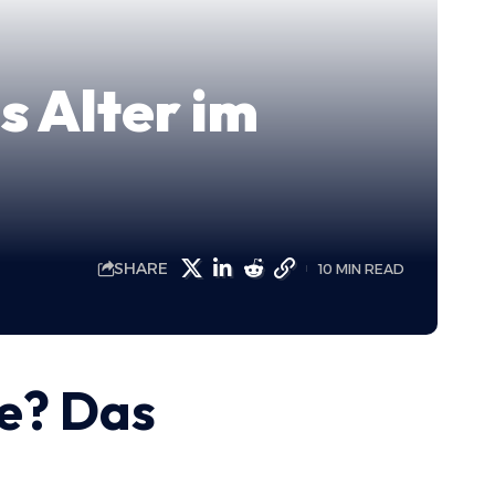
s Alter im
SHARE
10 MIN READ
ce? Das