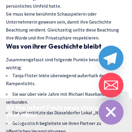
persönliches Umfeld hatte.
Sie muss keine berühmte Schauspielerin oder
Unternehmerin gewesen sein, damit ihre Geschichte
Beachtung verdient. Gleichzeitig sollte diese Beachtung
ihre Würde und ihre Privatsphäre respektieren.
Was von ihrer Geschichte bleibt
Zusammengefasst sind folgende Punkte besonders
wichtig:
Tanja Flister lebte überwiegend außerhalb des
Rampenlichts.
Sie war über viele Jahre mit Michael Naseband
chaty
Hide
verbunden.
All the latest Foxiz news straight to
Sie unterstützte das Düsseldorfer Lokal „Naseband’s“.
your inbox
[mc4wp_form]
Gelegentlich begleitete sie ihren Partner zu
öffentlichen Veranstaltungen.