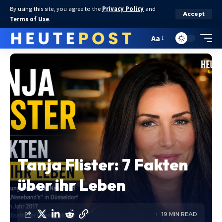
By using this site, you agree to the
Privacy Policy
and
Accept
Terms of Use
.
Aa
Tanja Flister: 7 Fakten
über ihr Leben
19 MIN READ