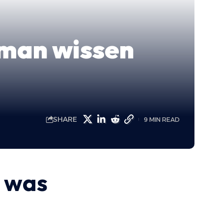
 man wissen
SHARE
9 MIN READ
, was