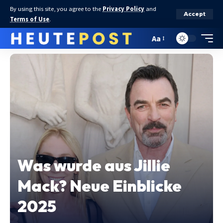
By using this site, you agree to the
Privacy Policy
and
Accept
Terms of Use
.
Aa
Was wurde aus Jillie
Mack? Neue Einblicke
2025